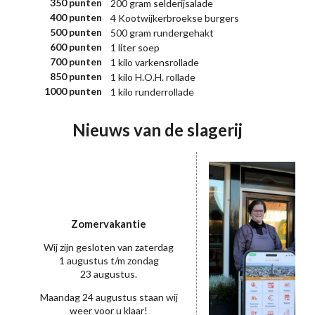
350 punten
200 gram selderijsalade
400 punten
4 Kootwijkerbroekse burgers
500 punten
500 gram rundergehakt
600 punten
1 liter soep
700 punten
1 kilo varkensrollade
850 punten
1 kilo H.O.H. rollade
1000 punten
1 kilo runderrollade
Nieuws van de slagerij
Zomervakantie
Wij zijn gesloten van zaterdag
1 augustus t/m zondag
23 augustus.
Maandag 24 augustus staan wij
weer voor u klaar!