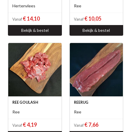
Hertenvlees
Ree
€ 14,10
€ 10,05
Vanaf
Vanaf
Bekijk & bestel
Bekijk & bestel
REE GOULASH
REERUG
Ree
Ree
€ 4,19
€ 7,66
Vanaf
Vanaf