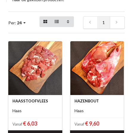
1
Per:
24
HAASSTOOFVLEES
HAZENBOUT
Haas
Haas
€ 6,03
€ 9,60
Vanaf
Vanaf