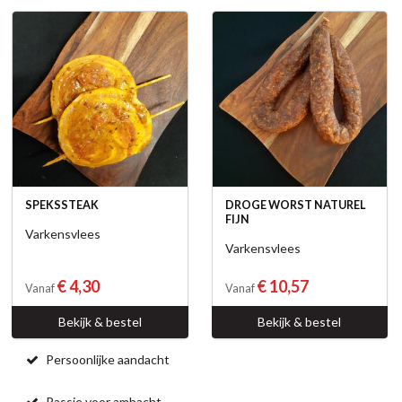
SPEKSSTEAK
DROGE WORST NATUREL
FIJN
Varkensvlees
Varkensvlees
€ 4,30
€ 10,57
Vanaf
Vanaf
Bekijk & bestel
Bekijk & bestel
Persoonlijke aandacht
Passie voor ambacht