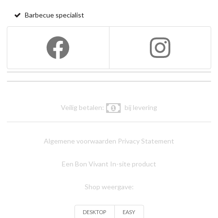
Barbecue specialist
Veilig betalen:
bij levering
Algemene voorwaarden
Privacy Statement
Een Bon Vivant In-site product
Shop weergave:
DESKTOP
EASY