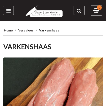
0
Home
Vers vlees
Varkenshaas
VARKENSHAAS