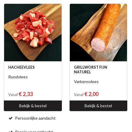
HACHEEVLEES
GRILLWORST FIJN
NATUREL
Rundvlees
Varkensvlees
€ 2,33
€ 2,00
Vanaf
Vanaf
Bekijk & bestel
Bekijk & bestel
Persoonlijke aandacht
Passie voor ambacht