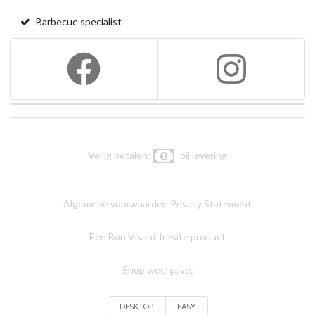
Barbecue specialist
Veilig betalen:
bij levering
Algemene voorwaarden
Privacy Statement
Een Bon Vivant In-site product
Shop weergave:
DESKTOP
EASY